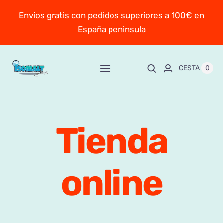
Saltar
Envios gratis con pedidos superiores a 100€ en
al
España peninsula
contenido
0
CESTA
Toggle
Navigation
Inicio
Tienda
Sobre Mayte
TIENDA
New!
online
Personaliza y encarga
Escuela online