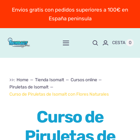
Saltar
Envios gratis con pedidos superiores a 100€ en
al
España peninsula
contenido
0
CESTA
Toggle
Navigation
Inicio
>>:
Home
Tienda Isomalt
Cursos online
Sobre Mayte
Piruletas de Isomalt
Curso de Piruletas de Isomalt con Flores Naturales
TIENDA
New!
Curso de
Personaliza y encarga
Piruletas de
Escuela online