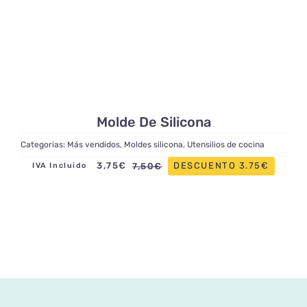
Molde De Silicona
Categorias:
Más vendidos
,
Moldes silicona
,
Utensilios de cocina
3,75
€
DESCUENTO 3.75€
7,50
€
IVA Incluido
El
El
precio
precio
original
actual
era:
es:
7,50€.
3,75€.