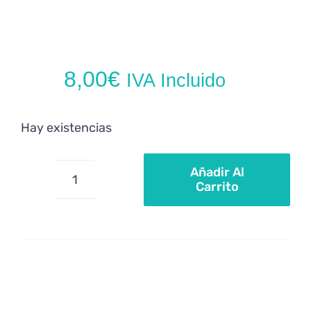
8,00
€
IVA Incluido
Hay existencias
Añadir Al
Carrito
Molde
silicona
piruletas
redondas
cantidad