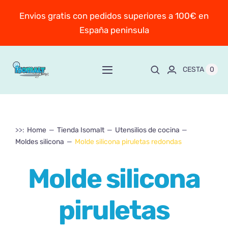
Saltar
Envios gratis con pedidos superiores a 100€ en
al
España peninsula
contenido
0
CESTA
Toggle
Navigation
Inicio
>>:
Home
Tienda Isomalt
Utensilios de cocina
Sobre Mayte
Moldes silicona
Molde silicona piruletas redondas
TIENDA
New!
Molde silicona
Personaliza y encarga
piruletas
Escuela online