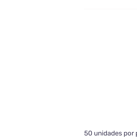
p
k
m
c
50 unidades por