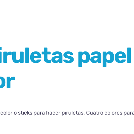
iruletas
papel
or
color o sticks para hacer piruletas. Cuatro colores par