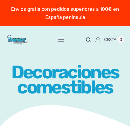
Saltar
Envios gratis con pedidos superiores a 100€ en
al
España peninsula
contenido
0
CESTA
Toggle
Navigation
Inicio
Decoraciones
Sobre Mayte
comestibles
TIENDA
New!
Personaliza y encarga
Escuela online