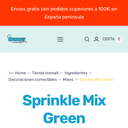
Saltar
Envios gratis con pedidos superiores a 100€ en
al
España peninsula
contenido
0
CESTA
Toggle
Navigation
Inicio
>>:
Home
Tienda Isomalt
Ingredientes
Sobre Mayte
Decoraciones comestibles
Mixes
Sprinkle Mix Green
TIENDA
New!
Sprinkle Mix
Personaliza y encarga
Green
Escuela online