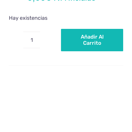
Hay existencias
Añadir Al
Carrito
Sprinkle
Mix
Green
cantidad