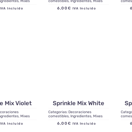
ngredientes
,
Mixes
comestibles
,
Ingredientes
,
Mixes
comes
6,00
€
IVA Incluido
IVA Incluido
e Mix Violet
Sprinkle Mix White
Sp
coraciones
Categorias:
Decoraciones
Catego
ngredientes
,
Mixes
comestibles
,
Ingredientes
,
Mixes
comes
6,00
€
IVA Incluido
IVA Incluido