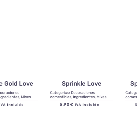
le Gold Love
Sprinkle Love
Sp
coraciones
Categorias:
Decoraciones
Catego
ngredientes
,
Mixes
comestibles
,
Ingredientes
,
Mixes
comes
5,90
€
IVA Incluido
IVA Incluido