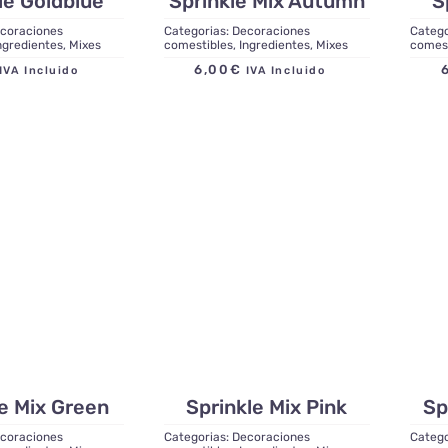
le Goldblue
Sprinkle Mix Autumn
S
coraciones
Categorias:
Decoraciones
Catego
ngredientes
,
Mixes
comestibles
,
Ingredientes
,
Mixes
comes
6,00
€
IVA Incluido
IVA Incluido
le Mix Green
Sprinkle Mix Pink
Sp
coraciones
Categorias:
Decoraciones
Catego