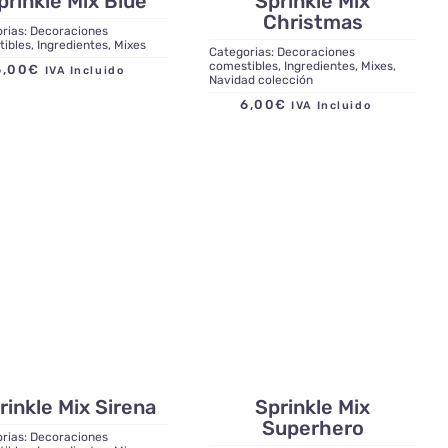
prinkle Mix Blue
Sprinkle Mix
Christmas
rias:
Decoraciones
tibles
,
Ingredientes
,
Mixes
Categorias:
Decoraciones
comestibles
,
Ingredientes
,
Mixes
,
6,00
€
IVA Incluido
Navidad colección
6,00
€
IVA Incluido
rinkle Mix Sirena
Sprinkle Mix
Superhero
rias:
Decoraciones