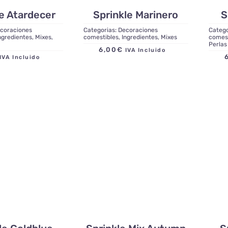
le Atardecer
Sprinkle Marinero
S
coraciones
Categorias:
Decoraciones
Catego
ngredientes
,
Mixes
,
comestibles
,
Ingredientes
,
Mixes
comes
Perlas
6,00
€
IVA Incluido
IVA Incluido