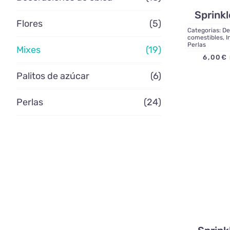
Sprink
Flores
(5)
Categorias:
De
comestibles
,
I
Perlas
Mixes
(19)
6,00
€
Palitos de azúcar
(6)
Perlas
(24)