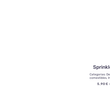
Sprink
Categorias:
De
comestibles
,
I
5,90
€