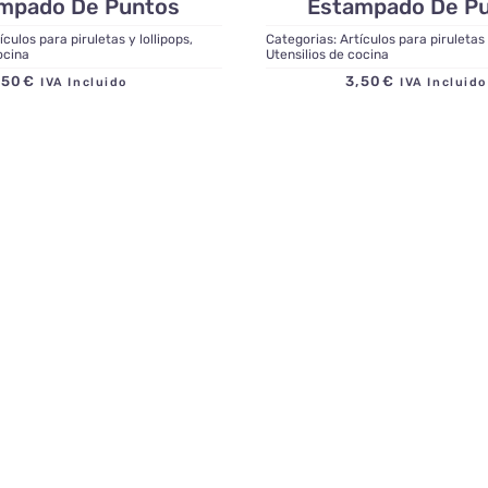
mpado De Puntos
Estampado De P
ículos para piruletas y lollipops
,
Categorias:
Artículos para piruletas 
ocina
Utensilios de cocina
,50
€
3,50
€
IVA Incluido
IVA Inclui