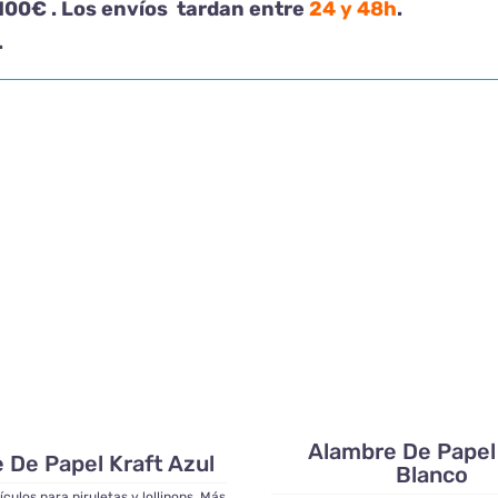
 100€ . Los envíos tardan entre
24 y 48h
.
.
Alambre De Papel
 De Papel Kraft Azul
Blanco
ículos para piruletas y lollipops
,
Más