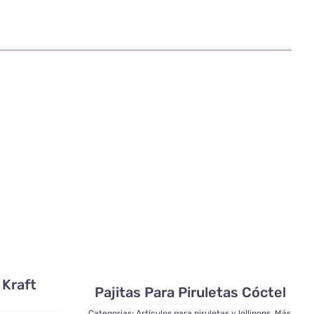
 Kraft
Pajitas Para Piruletas Cóctel
Categorias:
Artículos para piruletas y lollipops
,
Más