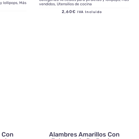
y lollipops
,
Más
vendidos
,
Utensilios de cocina
2,60
€
IVA Incluido
do
s Con
Alambres Amarillos Con