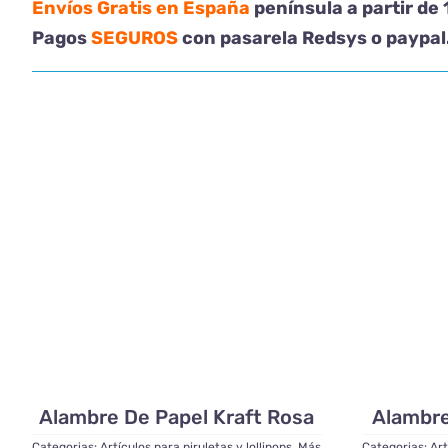
Envíos Gratis en España
península a partir de
Pagos
SEGUROS
con pasarela Redsys o paypal
Alambre De Papel Kraft Rosa
Alambre
Categorias:
Artículos para piruletas y lollipops
,
Más
Categorias:
Art