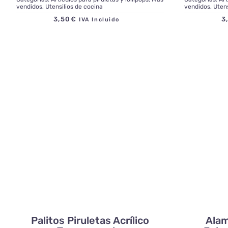
vendidos
,
Utensilios de cocina
vendidos
,
Utens
3,50
€
3
IVA Incluido
Palitos Piruletas Acrílico
Alam