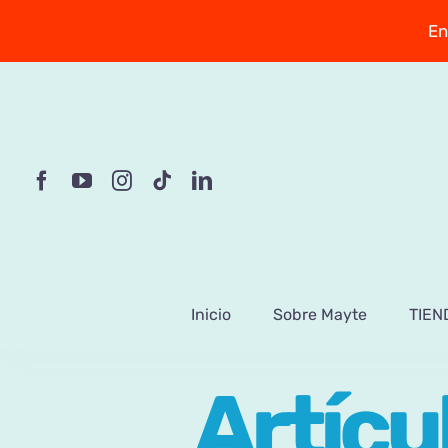
Saltar
En
al
contenido
Inicio
Sobre Mayte
TIEN
Artícu