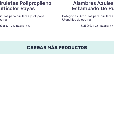
iruletas Polipropileno
Alambres Azules
ulticolor Rayas
Estampado De P
ículos para piruletas y lollipops
,
Categorias:
Artículos para piruletas 
ocina
Utensilios de cocina
,00
€
3,50
€
IVA Incluido
IVA Inclui
CARGAR MÁS PRODUCTOS