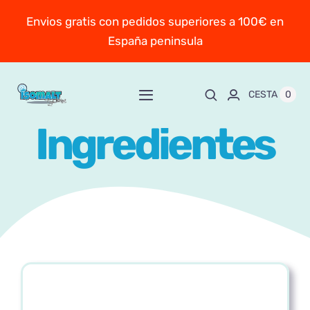
Saltar
Envios gratis con pedidos superiores a 100€ en
al
España peninsula
contenido
0
CESTA
Toggle
Navigation
Ingredientes
Inicio
Sobre Mayte
TIENDA
New!
Personaliza y encarga
Escuela online