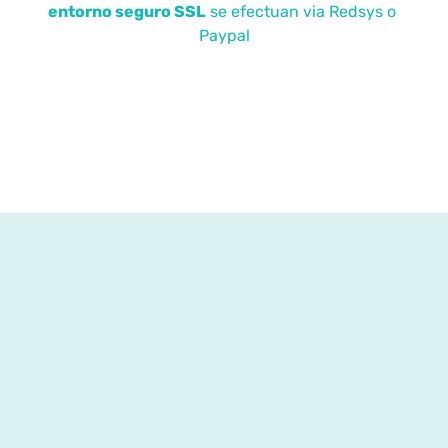
entorno seguro SSL
se efectuan via Redsys o
Paypal