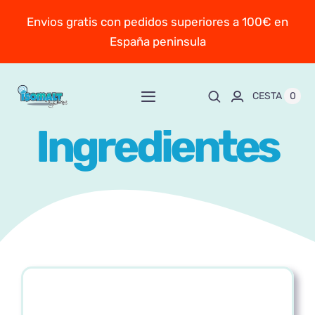
Saltar
Envios gratis con pedidos superiores a 100€ en
al
España peninsula
contenido
0
CESTA
Toggle
Navigation
Ingredientes
Inicio
Sobre Mayte
TIENDA
New!
Personaliza y encarga
Escuela online