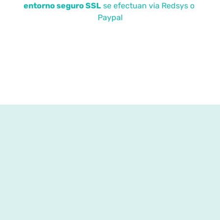
entorno seguro SSL
se efectuan via Redsys o
Paypal