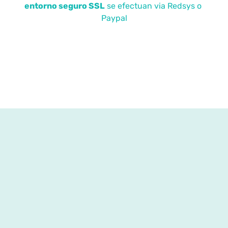
entorno seguro SSL
se efectuan via Redsys o
Paypal