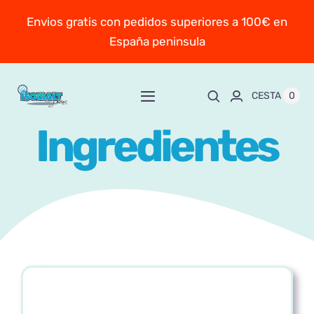
Saltar
Envios gratis con pedidos superiores a 100€ en
al
España peninsula
contenido
0
CESTA
Toggle
Navigation
Ingredientes
Inicio
Sobre Mayte
TIENDA
New!
Personaliza y encarga
Escuela online