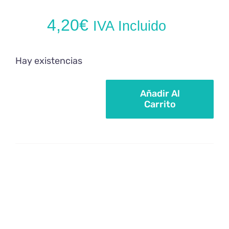
4,20
€
IVA Incluido
Hay existencias
Añadir Al
Carrito
Palitos
de
azúcar
rosa
pastel
cantidad