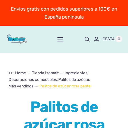
Saltar
Envios gratis con pedidos superiores a 100€ en
al
España peninsula
contenido
0
CESTA
Toggle
Navigation
Inicio
>>:
Home
Tienda Isomalt
Ingredientes
Sobre Mayte
Decoraciones comestibles
Palitos de azúcar
Más vendidos
Palitos de azúcar rosa pastel
TIENDA
New!
Palitos de
Personaliza y encarga
azúcar rosa
Escuela online