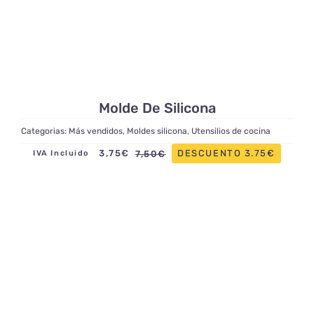
Molde De Silicona
Categorias:
Más vendidos
,
Moldes silicona
,
Utensilios de cocina
3,75
€
DESCUENTO 3.75€
7,50
€
IVA Incluido
El
El
precio
precio
original
actual
era:
es:
7,50€.
3,75€.