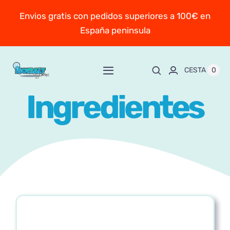
Saltar
Envios gratis con pedidos superiores a 100€ en
al
España peninsula
contenido
0
CESTA
Toggle
Navigation
Ingredientes
Inicio
Sobre Mayte
TIENDA
New!
Personaliza y encarga
Escuela online