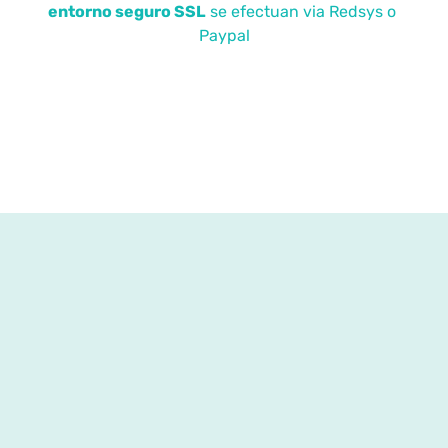
entorno seguro SSL
se efectuan via Redsys o
Paypal