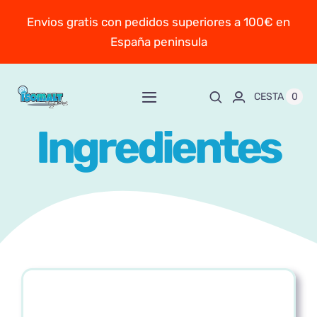
Saltar
Envios gratis con pedidos superiores a 100€ en
al
España peninsula
contenido
0
CESTA
Toggle
Navigation
Ingredientes
Inicio
Sobre Mayte
TIENDA
New!
Personaliza y encarga
Escuela online