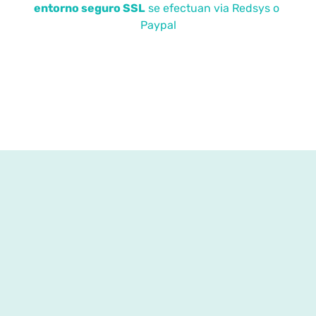
entorno seguro SSL
se efectuan via Redsys o
Paypal