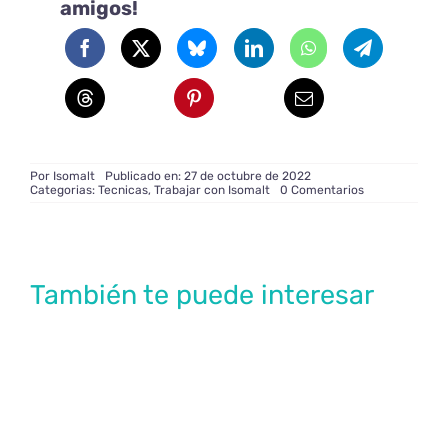
amigos!
Por
Isomalt
Publicado en: 27 de octubre de 2022
on
Categorias:
Tecnicas
,
Trabajar con Isomalt
0 Comentarios
Condesación
en
Isomalt
También te puede interesar