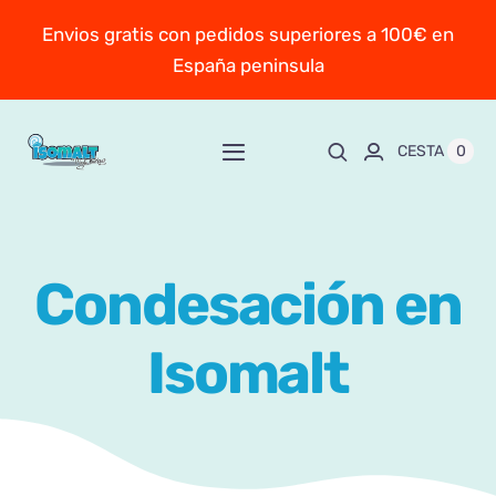
Saltar
Envios gratis con pedidos superiores a 100€ en
al
España peninsula
contenido
0
CESTA
Toggle
Navigation
Inicio
Condesación en
Sobre Mayte
Isomalt
TIENDA
New!
Personaliza y encarga
Escuela online