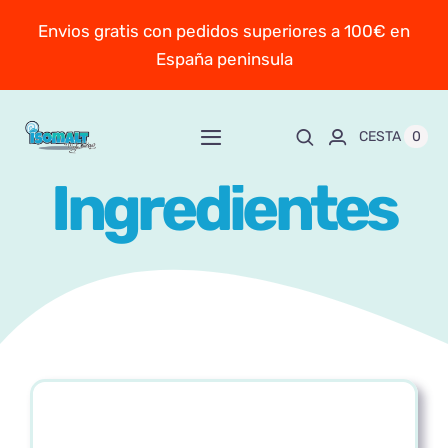
Saltar
Envios gratis con pedidos superiores a 100€ en
al
España peninsula
contenido
0
CESTA
Toggle
Navigation
Ingredientes
Inicio
Sobre Mayte
TIENDA
New!
Personaliza y encarga
Escuela online