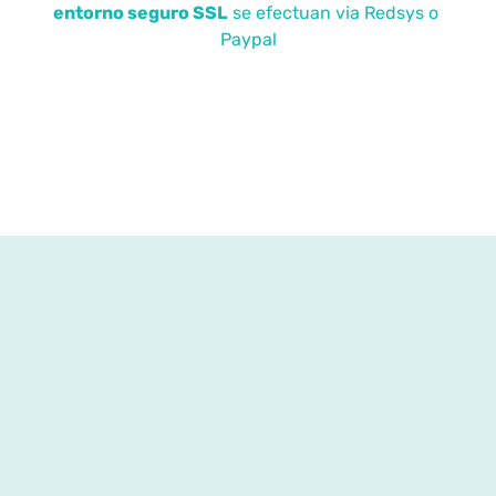
entorno seguro SSL
se efectuan via Redsys o
Paypal